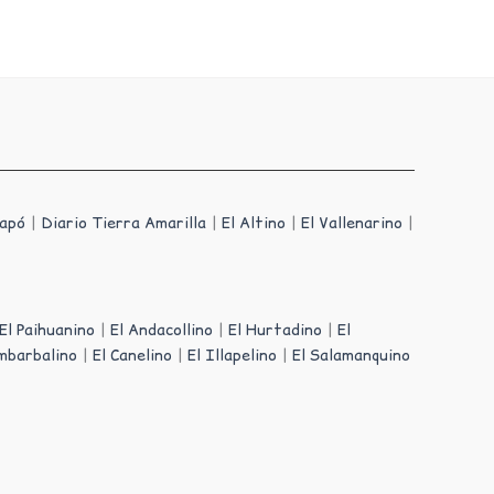
iapó
|
Diario Tierra Amarilla
|
El Altino
|
El Vallenarino
|
El Paihuanino
|
El Andacollino
|
El Hurtadino
|
El
mbarbalino
|
El Canelino
|
El Illapelino
|
El Salamanquino