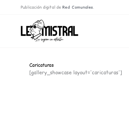
Ir
Publicación digital de
Red Comunales
.
al
contenido
Caricaturas
[gallery_showcase layout='caricaturas']