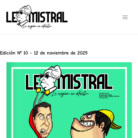
Ir
Main
al
Men
contenido
Edición N° 10 - 12 de noviembre de 2025