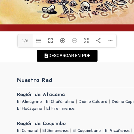
1/6
DESCARGAR EN PDF
Nuestra Red
Región de Atacama
El Almagrino
|
El Chañaralino
|
Diario Caldera
|
Diario Cop
El Huasquino
|
El Freirinense
Región de Coquimbo
El Comunal
|
El Serenense
|
El Coquimbano
|
El Vicuñense
|